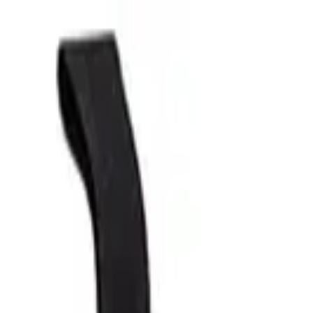
Kategorien
Marken
Sale
Neu
Große Größen
Inspiration