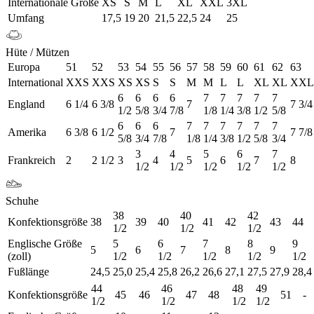
Internationale Größe
XS
S
M
L
XL
XXL
3XL
Umfang
17,5
19
20
21,5
22,5
24
25
Hüte / Mützen
Europa
51
52
53
54
55
56
57
58
59
60
61
62
63
International
XXS
XXS
XS
XS
S
S
M
M
L
L
XL
XL
XXL
6
6
6
6
7
7
7
7
7
England
6 1/4
6 3/8
7
7 3/4
1/2
5/8
3/4
7/8
1/8
1/4
3/8
1/2
5/8
6
6
6
7
7
7
7
7
7
Amerika
6 3/8
6 1/2
7
7 7/8
5/8
3/4
7/8
1/8
1/4
3/8
1/2
5/8
3/4
3
4
5
6
7
Frankreich
2
2 1/2
3
4
5
6
7
8
1/2
1/2
1/2
1/2
1/2
Schuhe
38
40
42
Konfektionsgröße
38
39
40
41
42
43
44
1/2
1/2
1/2
Englische Größe
5
6
7
8
9
5
6
7
8
9
(zoll)
1/2
1/2
1/2
1/2
1/2
Fußlänge
24,5
25,0
25,4
25,8
26,2
26,6
27,1
27,5
27,9
28,4
44
46
48
49
Konfektionsgröße
45
46
47
48
51
-
1/2
1/2
1/2
1/2