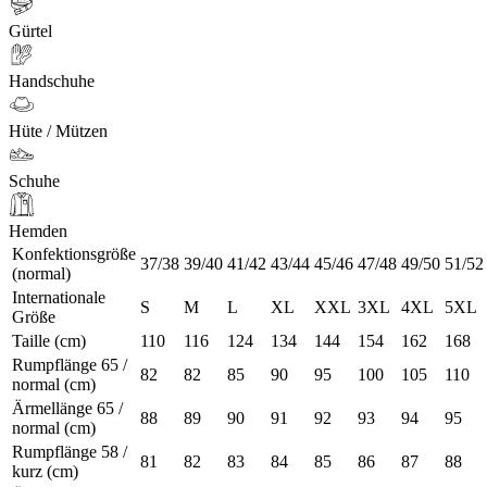
Gürtel
Handschuhe
Hüte / Mützen
Schuhe
Hemden
Konfektionsgröße
37/38
39/40
41/42
43/44
45/46
47/48
49/50
51/52
(normal)
Internationale
S
M
L
XL
XXL
3XL
4XL
5XL
Größe
Taille (cm)
110
116
124
134
144
154
162
168
Rumpflänge 65 /
82
82
85
90
95
100
105
110
normal (cm)
Ärmellänge 65 /
88
89
90
91
92
93
94
95
normal (cm)
Rumpflänge 58 /
81
82
83
84
85
86
87
88
kurz (cm)