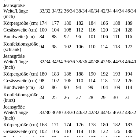
Jeansgröße
Weite/Länge
33/32
34/32
36/34
38/34
40/34
42/34
44/34
46/34
(inch)
Körpergröße (cm)
174
177
180
182
184
186
188
189
Gesässweite (cm)
100
104
108
112
116
120
124
128
Bundweite (cm)
84
88
92
96
101
106
111
116
Konfektionsgröße
94
98
102
106
110
114
118
122
(schlank)
Jeansgröße
Weite/Länge
32/34
34/34
36/36
38/36
40/38
42/38
44/38
46/40
(inch)
Körpergröße (cm)
180
183
186
188
190
192
193
194
Gesässweite (cm)
98
102
106
110
114
118
122
126
Bundweite (cm)
82
86
90
94
99
104
109
114
Konfektionsgröße
24
25
26
27
28
29
30
31
(kurz)
Jeansgröße
Weite/Länge
33/30
36/30
38/30
40/32
42/32
44/32
46/32
48/32
(inch)
Körpergröße (cm)
168
171
174
176
178
180
182
183
Gesässweite (cm)
102
106
110
114
118
122
126
130