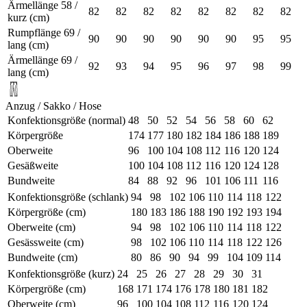
Ärmellänge 58 /
82
82
82
82
82
82
82
82
kurz (cm)
Rumpflänge 69 /
90
90
90
90
90
90
95
95
lang (cm)
Ärmellänge 69 /
92
93
94
95
96
97
98
99
lang (cm)
Anzug / Sakko / Hose
Konfektionsgröße (normal)
48
50
52
54
56
58
60
62
Körpergröße
174
177
180
182
184
186
188
189
Oberweite
96
100
104
108
112
116
120
124
Gesäßweite
100
104
108
112
116
120
124
128
Bundweite
84
88
92
96
101
106
111
116
Konfektionsgröße (schlank)
94
98
102
106
110
114
118
122
Körpergröße (cm)
180
183
186
188
190
192
193
194
Oberweite (cm)
94
98
102
106
110
114
118
122
Gesässweite (cm)
98
102
106
110
114
118
122
126
Bundweite (cm)
80
86
90
94
99
104
109
114
Konfektionsgröße (kurz)
24
25
26
27
28
29
30
31
Körpergröße (cm)
168
171
174
176
178
180
181
182
Oberweite (cm)
96
100
104
108
112
116
120
124