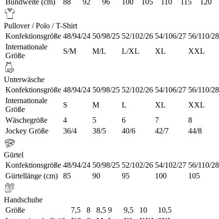
Bundweite (cm)
88
92
96
100
105
110
115
120
Pullover / Polo / T-Shirt
Konfektionsgröße
48/94/24
50/98/25
52/102/26
54/106/27
56/110/28
Internationale
S/M
M/L
L/XL
XL
XXL
Größe
Unterwäsche
Konfektionsgröße
48/94/24
50/98/25
52/102/26
54/106/27
56/110/28
Internationale
S
M
L
XL
XXL
Größe
Wäschegröße
4
5
6
7
8
Jockey Größe
36/4
38/5
40/6
42/7
44/8
Gürtel
Konfektionsgröße
48/94/24
50/98/25
52/102/26
54/102/27
56/110/28
Gürtellänge (cm)
85
90
95
100
105
Handschuhe
Größe
7,5
8
8,5
9
9,5
10
10,5