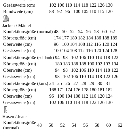
Gesässweite (cm)
102
106
110
114
118
122
126
130
Bundweite (cm)
88
92
96
100
105
110
115
120
Jacken / Mäntel
Konfektionsgröße (normal)
48
50
52
54
56
58
60
62
Körpergröße (cm)
174
177
180
182
184
186
188
189
Oberweite (cm)
96
100
104
108
112
116
120
124
Gesässweite (cm)
100
104
108
112
116
120
124
128
Konfektionsgröße (schlank)
94
98
102
106
110
114
118
122
Körpergröße (cm)
180
183
186
188
190
192
193
194
Oberweite (cm)
94
98
102
106
110
114
118
122
Gesässweite (cm)
98
102
106
110
114
118
122
126
Konfektionsgröße (kurz)
24
25
26
27
28
29
30
31
Körpergröße (cm)
168
171
174
176
178
180
181
182
Oberweite (cm)
96
100
104
108
112
116
120
124
Gesässweite (cm)
102
106
110
114
118
122
126
130
Hosen / Jeans
Konfektionsgröße
48
50
52
54
56
58
60
62
(normal)