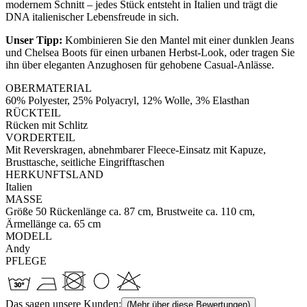
modernem Schnitt – jedes Stück entsteht in Italien und trägt die
DNA italienischer Lebensfreude in sich.
Unser Tipp:
Kombinieren Sie den Mantel mit einer dunklen Jeans
und Chelsea Boots für einen urbanen Herbst-Look, oder tragen Sie
ihn über eleganten Anzughosen für gehobene Casual-Anlässe.
OBERMATERIAL
60% Polyester, 25% Polyacryl, 12% Wolle, 3% Elasthan
RÜCKTEIL
Rücken mit Schlitz
VORDERTEIL
Mit Reverskragen, abnehmbarer Fleece-Einsatz mit Kapuze,
Brusttasche, seitliche Eingrifftaschen
HERKUNFTSLAND
Italien
MASSE
Größe 50 Rückenlänge ca. 87 cm, Brustweite ca. 110 cm,
Ärmellänge ca. 65 cm
MODELL
Andy
PFLEGE
Das sagen unsere Kunden:
(Mehr über diese Bewertungen)