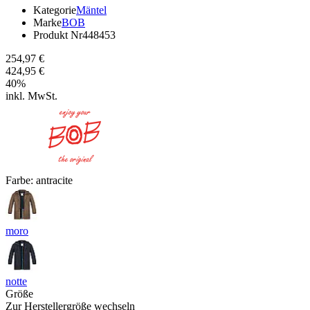
Kategorie
Mäntel
Marke
BOB
Produkt Nr
448453
254,97 €
424,95 €
40
%
inkl. MwSt.
Farbe:
antracite
moro
notte
Größe
Zur Herstellergröße wechseln