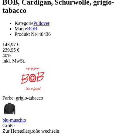
BOB,
Cardigan, Schurwolle, grigio-
tabacco
Kategorie
Pullover
Marke
BOB
Produkt Nr
448436
143,97 €
239,95 €
40
%
inkl. MwSt.
Farbe:
grigio-tabacco
blu-muschio
Größe
Zur Herstellergröße wechseln