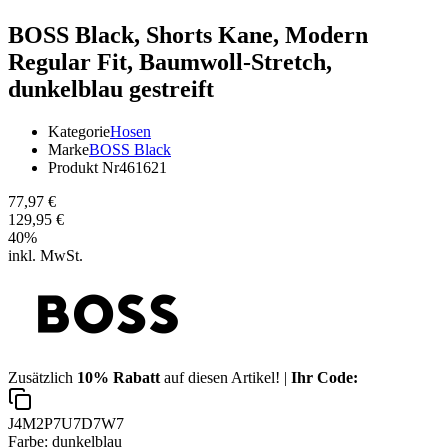
BOSS Black,
Shorts Kane, Modern
Regular Fit, Baumwoll-Stretch,
dunkelblau gestreift
Kategorie
Hosen
Marke
BOSS Black
Produkt Nr
461621
77,97 €
129,95 €
40
%
inkl. MwSt.
Zusätzlich
10% Rabatt
auf diesen Artikel! |
Ihr Code:
J4M2P7U7D7W7
Farbe:
dunkelblau