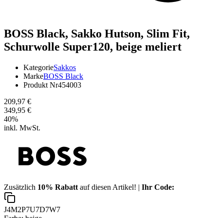
BOSS Black,
Sakko Hutson, Slim Fit,
Schurwolle Super120, beige meliert
Kategorie
Sakkos
Marke
BOSS Black
Produkt Nr
454003
209,97 €
349,95 €
40
%
inkl. MwSt.
Zusätzlich
10% Rabatt
auf diesen Artikel! |
Ihr Code:
J4M2P7U7D7W7