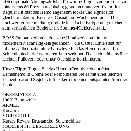
bietet optimale Atmungsaktivität für warme Tage – zudem ist sie zu
mindestens 80 Prozent nachhaltig gewonnen und zertifiziert. Im
Regular Fit sitzt das Hemd angenehm locker und eignet sich
gleichermaßen für Business-Casual und Wochenendlooks. Die
hochwertige Verarbeitung und die klassische Farbgebung machen es
zum verlässlichen Begleiter im Sommer-Kleiderschrank.
BOSS Orange verbindet deutsche Handwerkstradition mit
modernem Nachhaltigkeitsgedanken – die Casual-Linie steht für
urbane Authentizität ohne Umschweife. Das Hemd ist ideal für
Schichtlooks in der wärmeren Jahreszeit und lässt sich mühelos über
leichten Pullovern oder unter Overshirts kombinieren.
Unser Tipp:
Tragen Sie das Hemd offen über einem feinen
Leinenhemd in Creme oder kombinieren Sie es mit einer leichten
Leinenhose und Segeltuch-Sneakern für einen entspannten Sommer-
Look.
OBERMATERIAL
100% Baumwolle
ÄRMEL
Kurzarm
VORDERTEIL
Kurzes Revers, Brusttasche, Seitenschlitze
MARKEN FIT BESCHREIBUNG