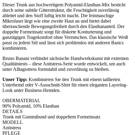
Dieser Trunk aus hochwertigem Polyamid-Elasthan-Mix besticht
durch seine subtile Gitterstruktur, die Feuchtigkeit zuverlässig
ableitet und den Stoff luftig leicht macht. Die feinmaschige
Mikrofaser liegt wie eine zweite Haut an und bietet dabei
überraschende Bewegungsfreiheit durch den Elasthananteil. Der
doppelte Formeinsatz sorgt für diskrete Konturierung und
ganztägigen Tragekomfort ohne Verrutschen. Das klassische Weiß
passt zu jedem Stil und lässt sich problemlos mit anderen Basics
kombinieren.
Bruno Banani verbindet sächsische Handwerkskunst mit extremen
Qualitätstests – diese Antistress-Serie wurde entwickelt, um auch
unter Alltagsstress formstabil und zuverlässig zu bleiben.
Unser Tipp:
Kombinieren Sie den Trunk mit einem taillierten
Unterhemd oder V-Ausschnitt-Shirt für einen eleganten Layering-
Look unter Business-Hemden.
OBERMATERIAL
90% Polyamid, 10% Elasthan
DETAILS
Trunk mit Gummibund und doppeltem Formeinsatz
MODELL
Antistress
PFLEGE