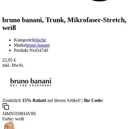
bruno banani,
Trunk, Mikrofaser-Stretch,
weiß
Kategorie
Wäsche
Marke
bruno banani
Produkt Nr
454740
22,95 €
inkl. MwSt.
Zusätzlich
15% Rabatt
auf diesen Artikel! |
Ihr Code:
J4MN5D8H4V8S
Farbe:
weiß