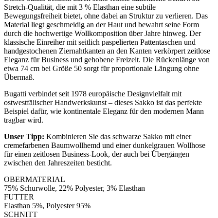
Stretch-Qualität, die mit 3 % Elasthan eine subtile
Bewegungsfreiheit bietet, ohne dabei an Struktur zu verlieren. Das
Material liegt geschmeidig an der Haut und bewahrt seine Form
durch die hochwertige Wollkomposition über Jahre hinweg. Der
klassische Einreiher mit seitlich paspelierten Pattentaschen und
handgestochenen Ziernahtkanten an den Kanten verkörpert zeitlose
Eleganz für Business und gehobene Freizeit. Die Rückenlänge von
etwa 74 cm bei Größe 50 sorgt für proportionale Längung ohne
Übermaß.
Bugatti verbindet seit 1978 europäische Designvielfalt mit
ostwestfälischer Handwerkskunst – dieses Sakko ist das perfekte
Beispiel dafür, wie kontinentale Eleganz für den modernen Mann
tragbar wird.
Unser Tipp:
Kombinieren Sie das schwarze Sakko mit einer
cremefarbenen Baumwollhemd und einer dunkelgrauen Wollhose
für einen zeitlosen Business-Look, der auch bei Übergängen
zwischen den Jahreszeiten besticht.
OBERMATERIAL
75% Schurwolle, 22% Polyester, 3% Elasthan
FUTTER
Elasthan 5%, Polyester 95%
SCHNITT