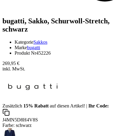
bugatti,
Sakko, Schurwoll-Stretch,
schwarz
Kategorie
Sakkos
Marke
bugatti
Produkt Nr
452226
269,95 €
inkl. MwSt.
Zusätzlich
15% Rabatt
auf diesen Artikel! |
Ihr Code:
J4MN5D8H4V8S
Farbe:
schwarz