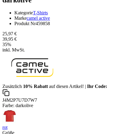
Kategorie
T-Shirts
Marke
camel active
Produkt Nr
459858
25,97 €
39,95 €
35
%
inkl. MwSt.
Zusätzlich
10% Rabatt
auf diesen Artikel! |
Ihr Code:
J4M2P7U7D7W7
Farbe:
darkolive
rot
Größe