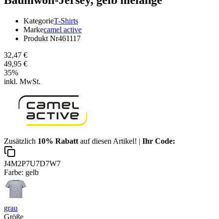
Kategorie
T-Shirts
Marke
camel active
Produkt Nr
461117
32,47 €
49,95 €
35
%
inkl. MwSt.
Zusätzlich
10% Rabatt
auf diesen Artikel! |
Ihr Code:
J4M2P7U7D7W7
Farbe:
gelb
grau
Größe