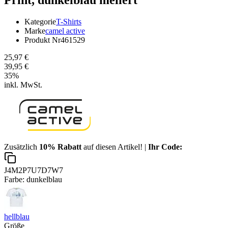
Kategorie
T-Shirts
Marke
camel active
Produkt Nr
461529
25,97 €
39,95 €
35
%
inkl. MwSt.
Zusätzlich
10% Rabatt
auf diesen Artikel! |
Ihr Code:
J4M2P7U7D7W7
Farbe:
dunkelblau
hellblau
Größe