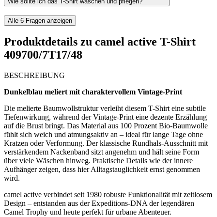
Wie sollte ich das T-Shirt waschen und pflegen?
Alle
6
Fragen anzeigen
Produktdetails zu
camel active T-Shirt
409700/7T17/48
BESCHREIBUNG
Dunkelblau meliert mit charaktervollem Vintage-Print
Die melierte Baumwollstruktur verleiht diesem T-Shirt eine subtile
Tiefenwirkung, während der Vintage-Print eine dezente Erzählung
auf die Brust bringt. Das Material aus 100 Prozent Bio-Baumwolle
fühlt sich weich und atmungsaktiv an – ideal für lange Tage ohne
Kratzen oder Verformung. Der klassische Rundhals-Ausschnitt mit
verstärkendem Nackenband sitzt angenehm und hält seine Form
über viele Wäschen hinweg. Praktische Details wie der innere
Aufhänger zeigen, dass hier Alltagstauglichkeit ernst genommen
wird.
camel active verbindet seit 1980 robuste Funktionalität mit zeitlosem
Design – entstanden aus der Expeditions-DNA der legendären
Camel Trophy und heute perfekt für urbane Abenteuer.