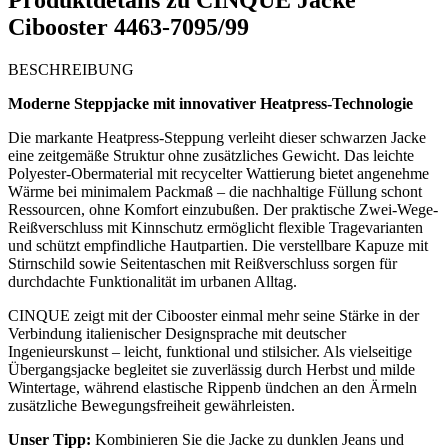
Produktdetails zu
CINQUE Jacke
Cibooster 4463-7095/99
BESCHREIBUNG
Moderne Steppjacke mit innovativer Heatpress-Technologie
Die markante Heatpress-Steppung verleiht dieser schwarzen Jacke
eine zeitgemäße Struktur ohne zusätzliches Gewicht. Das leichte
Polyester-Obermaterial mit recycelter Wattierung bietet angenehme
Wärme bei minimalem Packmaß – die nachhaltige Füllung schont
Ressourcen, ohne Komfort einzubußen. Der praktische Zwei-Wege-
Reißverschluss mit Kinnschutz ermöglicht flexible Tragevarianten
und schützt empfindliche Hautpartien. Die verstellbare Kapuze mit
Stirnschild sowie Seitentaschen mit Reißverschluss sorgen für
durchdachte Funktionalität im urbanen Alltag.
CINQUE zeigt mit der Cibooster einmal mehr seine Stärke in der
Verbindung italienischer Designsprache mit deutscher
Ingenieurskunst – leicht, funktional und stilsicher. Als vielseitige
Übergangsjacke begleitet sie zuverlässig durch Herbst und milde
Wintertage, während elastische Rippenb ündchen an den Ärmeln
zusätzliche Bewegungsfreiheit gewährleisten.
Unser Tipp:
Kombinieren Sie die Jacke zu dunklen Jeans und