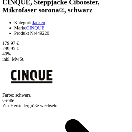
CINQUE,
Steppjacke Cibooster,
Mikrofaser sorona®, schwarz
Kategorie
Jacken
Marke
CINQUE
Produkt Nr
449220
179,97 €
299,95 €
40
%
inkl. MwSt.
Farbe:
schwarz
Größe
Zur Herstellergröße wechseln