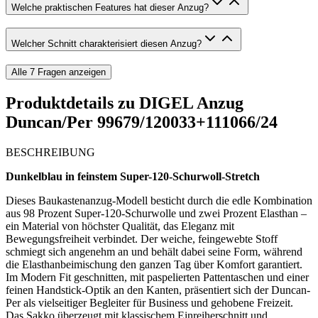
Welche praktischen Features hat dieser Anzug?
Welcher Schnitt charakterisiert diesen Anzug?
Alle
7
Fragen anzeigen
Produktdetails zu
DIGEL Anzug
Duncan/Per 99679/120033+111066/24
BESCHREIBUNG
Dunkelblau in feinstem Super-120-Schurwoll-Stretch
Dieses Baukastenanzug-Modell besticht durch die edle Kombination
aus 98 Prozent Super-120-Schurwolle und zwei Prozent Elasthan –
ein Material von höchster Qualität, das Eleganz mit
Bewegungsfreiheit verbindet. Der weiche, feingewebte Stoff
schmiegt sich angenehm an und behält dabei seine Form, während
die Elasthanbeimischung den ganzen Tag über Komfort garantiert.
Im Modern Fit geschnitten, mit paspelierten Pattentaschen und einer
feinen Handstick-Optik an den Kanten, präsentiert sich der Duncan-
Per als vielseitiger Begleiter für Business und gehobene Freizeit.
Das Sakko überzeugt mit klassischem Einreiherschnitt und