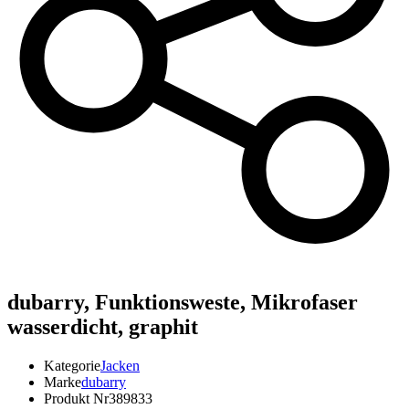
dubarry,
Funktionsweste, Mikrofaser
wasserdicht, graphit
Kategorie
Jacken
Marke
dubarry
Produkt Nr
389833