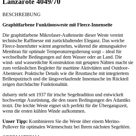
Lanzarote 4049/70
BESCHREIBUNG
Graphitfarbene Funktionsweste mit Fleece-Innenseite
Die graphitfarbene Mikrofaser-Außenseite dieser Weste vereint
technische Raffinesse mit zurückhaltender Eleganz. Das weiche
Fleece-Innenfutter wärmt angenehm, während die atmungsaktive
Membran für optimale Temperaturregulierung sorgt – ideal für
wechselhafte Bedingungen auf dem Wasser oder an Land. Die
wind- und wasserdichte Konstruktion mit getapten Nähten macht sie
zum verlässlichen Begleiter für maritime Aktivitäten und Outdoor-
Abenteuer. Praktische Details wie die Brusttasche mit integriertem
Brillenputztuch und die längsverlaufende Innentasche im Rückteil
zeigen durchdachte Funktionalität.
dubarry steht seit 1937 für irische Segeltradition und entwickelt
hochwertige Ausrüstung, die den rauen Bedingungen des Atlantiks
trotzt. Die leichte Weste eignet sich perfekt für die Übergangszeit,
wenn die ersten kühlen Winde aufkommen.
Unser Tipp:
Kombinieren Sie die Weste über einem Merino-
Pullover für optimalen Wärmeschutz bei Ihrem nächsten Segeltörn.