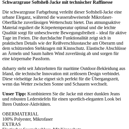
Schwarzgraue Softshell-Jacke mit technischer Raffinesse
Die schwarzgraue Farbgebung verleiht dieser Softshell-Jacke eine
urbane Eleganz, während die wasserabweisende Mikrofaser-
Oberfläche zuverlässigen Wetterschutz bietet. Das atmungsaktive
Material reguliert die Körpertemperatur optimal und die leichte
Qualität sorgt für unbeschwerte Bewegungsfreiheit – ideal für aktive
Tage im Freien. Die durchdachte Funktionalität zeigt sich in
praktischen Details wie der Reißverschlusstasche am Oberarm und
dem schützenden Stehkragen mit Kinnschutz. Elastische Abschlüsse
an Ärmeln und Saum halten Wind zuverlässig ab und sorgen für
eine körpernahe Passform.
dubarry steht seit Jahrzehnten für maritime Outdoor-Bekleidung aus
Irland, die technische Innovation mit zeitlosem Design verbindet.
Diese vielseitige Jacke eignet sich perfekt für die Übergangszeit,
wenn das Wetter zwischen Sonne und Schauern wechselt.
Unser Tipp:
Kombinieren Sie die Jacke mit einer dunklen Jeans
und robusten Lederstiefeln für einen sportlich-eleganten Look bei
Ihren Outdoor-Aktivitäten.
OBERMATERIAL
100% Polyester, Mikrofaser
EXTRAS