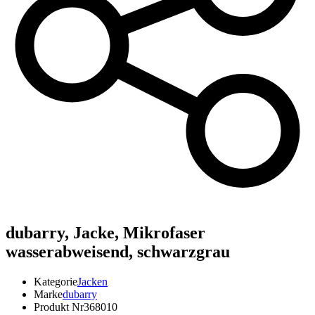
dubarry,
Jacke, Mikrofaser
wasserabweisend, schwarzgrau
Kategorie
Jacken
Marke
dubarry
Produkt Nr
368010