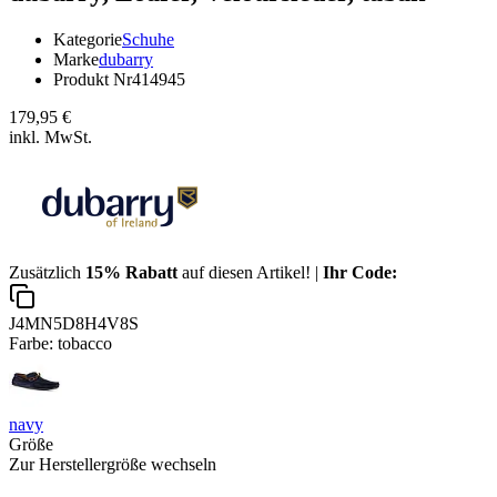
Kategorie
Schuhe
Marke
dubarry
Produkt Nr
414945
179,95 €
inkl. MwSt.
Zusätzlich
15% Rabatt
auf diesen Artikel! |
Ihr Code:
J4MN5D8H4V8S
Farbe:
tobacco
navy
Größe
Zur Herstellergröße wechseln