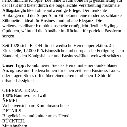
herkömmliche Knöpfe. Die reine Baumwolle liegt geschmeidig auf
der Haut und bietet durch die bügelleichte Verarbeitung maximale
Alltagstauglichkeit ohne aufwendige Pflege. Der markante
Haikragen und der Super-Slim-Fit betonen eine moderne, schlanke
Silhouette – ideal für Business und urbane Eleganz. Die
weitenverstellbare Kombimanschette ermöglicht flexible Styling-
Optionen, während die Abnäher im Rückteil für perfekte Passform
sorgen.
Seit 1928 steht ETON für schwedische Hemdenperfektion: 45
Einzelteile, 12.000 Präzisionsstiche und europäische Fertigung – ein
Standard, den Königshäuser und Business-Eliten weltweit schätzen.
Unser Tipp:
Kombinieren Sie das Hemd mit einer dunkelblauen
Anzughose und Lederschuhen für einen zeitlosen Business-Look,
oder tragen Sie es offen über einem cremefarbenen T-Shirt für
urbane Lässigkeit.
OBERMATERIAL
100% Baumwolle, Twill
ÄRMEL
Weitenverstellbare Kombimanschette
DETAILS
Bügelleichtes und knitterarmes Hemd
RÜCKTEIL
Mit Abnähern