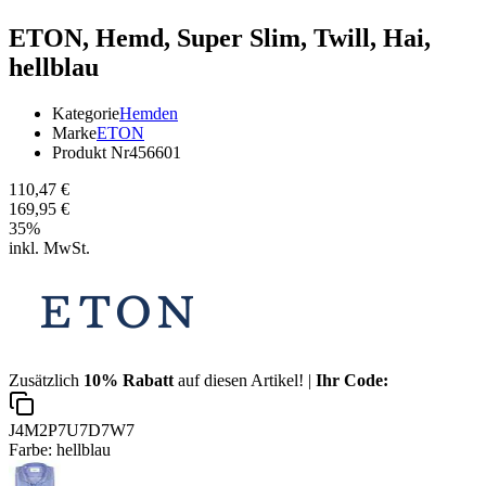
ETON,
Hemd, Super Slim, Twill, Hai,
hellblau
Kategorie
Hemden
Marke
ETON
Produkt Nr
456601
110,47 €
169,95 €
35
%
inkl. MwSt.
Zusätzlich
10% Rabatt
auf diesen Artikel! |
Ihr Code:
J4M2P7U7D7W7
Farbe:
hellblau