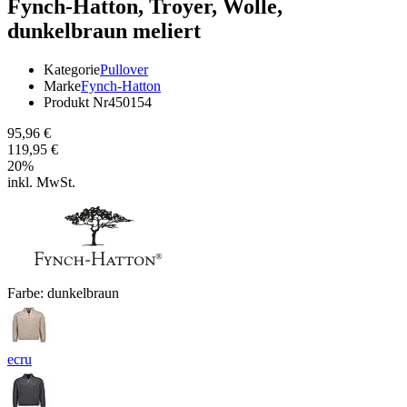
Fynch-Hatton,
Troyer, Wolle,
dunkelbraun meliert
Kategorie
Pullover
Marke
Fynch-Hatton
Produkt Nr
450154
95,96 €
119,95 €
20
%
inkl. MwSt.
Farbe:
dunkelbraun
ecru