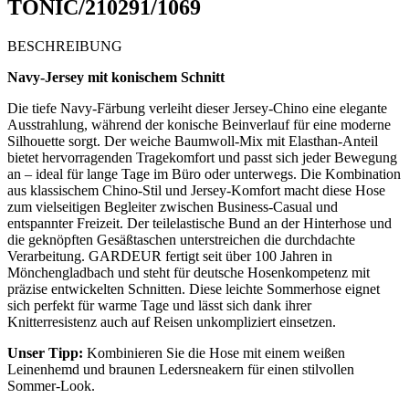
TONIC/210291/1069
BESCHREIBUNG
Navy-Jersey mit konischem Schnitt
Die tiefe Navy-Färbung verleiht dieser Jersey-Chino eine elegante
Ausstrahlung, während der konische Beinverlauf für eine moderne
Silhouette sorgt. Der weiche Baumwoll-Mix mit Elasthan-Anteil
bietet hervorragenden Tragekomfort und passt sich jeder Bewegung
an – ideal für lange Tage im Büro oder unterwegs. Die Kombination
aus klassischem Chino-Stil und Jersey-Komfort macht diese Hose
zum vielseitigen Begleiter zwischen Business-Casual und
entspannter Freizeit. Der teilelastische Bund an der Hinterhose und
die geknöpften Gesäßtaschen unterstreichen die durchdachte
Verarbeitung. GARDEUR fertigt seit über 100 Jahren in
Mönchengladbach und steht für deutsche Hosenkompetenz mit
präzise entwickelten Schnitten. Diese leichte Sommerhose eignet
sich perfekt für warme Tage und lässt sich dank ihrer
Knitterresistenz auch auf Reisen unkompliziert einsetzen.
Unser Tipp:
Kombinieren Sie die Hose mit einem weißen
Leinenhemd und braunen Ledersneakern für einen stilvollen
Sommer-Look.