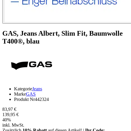
GAS,
Jeans Albert, Slim Fit, Baumwolle
T400®, blau
Kategorie
Jeans
Marke
GAS
Produkt Nr
442324
83,97 €
139,95 €
40
%
inkl. MwSt.
Zusätzlich
10% Rabatt
auf diesen Artikel! |
Ihr Code: