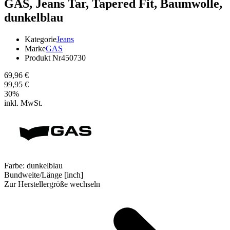
GAS,
Jeans Tar, Tapered Fit, Baumwolle,
dunkelblau
Kategorie
Jeans
Marke
GAS
Produkt Nr
450730
69,96 €
99,95 €
30
%
inkl. MwSt.
Farbe:
dunkelblau
Bundweite/Länge [inch]
Zur Herstellergröße wechseln