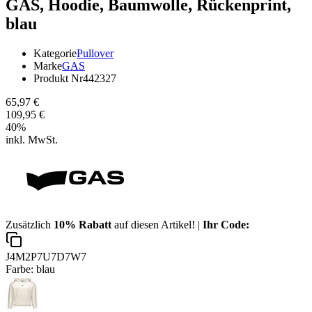
GAS,
Hoodie, Baumwolle, Rückenprint,
blau
Kategorie
Pullover
Marke
GAS
Produkt Nr
442327
65,97 €
109,95 €
40
%
inkl. MwSt.
Zusätzlich
10% Rabatt
auf diesen Artikel! |
Ihr Code:
J4M2P7U7D7W7
Farbe:
blau