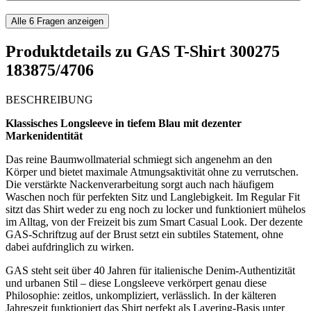
Alle
6
Fragen anzeigen
Produktdetails zu
GAS T-Shirt 300275
183875/4706
BESCHREIBUNG
Klassisches Longsleeve in tiefem Blau mit dezenter
Markenidentität
Das reine Baumwollmaterial schmiegt sich angenehm an den
Körper und bietet maximale Atmungsaktivität ohne zu verrutschen.
Die verstärkte Nackenverarbeitung sorgt auch nach häufigem
Waschen noch für perfekten Sitz und Langlebigkeit. Im Regular Fit
sitzt das Shirt weder zu eng noch zu locker und funktioniert mühelos
im Alltag, von der Freizeit bis zum Smart Casual Look. Der dezente
GAS-Schriftzug auf der Brust setzt ein subtiles Statement, ohne
dabei aufdringlich zu wirken.
GAS steht seit über 40 Jahren für italienische Denim-Authentizität
und urbanen Stil – diese Longsleeve verkörpert genau diese
Philosophie: zeitlos, unkompliziert, verlässlich. In der kälteren
Jahreszeit funktioniert das Shirt perfekt als Layering-Basis unter