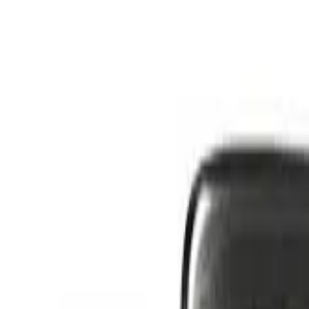
Kategorien
Marken
Sale
Neu
Große Größen
Inspiration