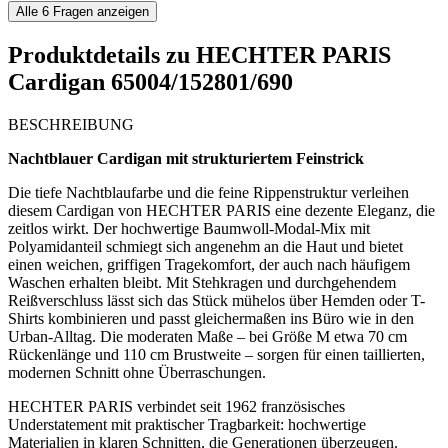
Alle
6
Fragen anzeigen
Produktdetails zu
HECHTER PARIS
Cardigan 65004/152801/690
BESCHREIBUNG
Nachtblauer Cardigan mit strukturiertem Feinstrick
Die tiefe Nachtblaufarbe und die feine Rippenstruktur verleihen
diesem Cardigan von HECHTER PARIS eine dezente Eleganz, die
zeitlos wirkt. Der hochwertige Baumwoll-Modal-Mix mit
Polyamidanteil schmiegt sich angenehm an die Haut und bietet
einen weichen, griffigen Tragekomfort, der auch nach häufigem
Waschen erhalten bleibt. Mit Stehkragen und durchgehendem
Reißverschluss lässt sich das Stück mühelos über Hemden oder T-
Shirts kombinieren und passt gleichermaßen ins Büro wie in den
Urban-Alltag. Die moderaten Maße – bei Größe M etwa 70 cm
Rückenlänge und 110 cm Brustweite – sorgen für einen taillierten,
modernen Schnitt ohne Überraschungen.
HECHTER PARIS verbindet seit 1962 französisches
Understatement mit praktischer Tragbarkeit: hochwertige
Materialien in klaren Schnitten, die Generationen überzeugen.