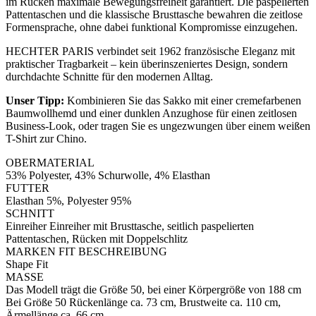
im Rücken maximale Bewegungsfreiheit garantiert. Die paspelierten
Pattentaschen und die klassische Brusttasche bewahren die zeitlose
Formensprache, ohne dabei funktional Kompromisse einzugehen.
HECHTER PARIS verbindet seit 1962 französische Eleganz mit
praktischer Tragbarkeit – kein überinszeniertes Design, sondern
durchdachte Schnitte für den modernen Alltag.
Unser Tipp:
Kombinieren Sie das Sakko mit einer cremefarbenen
Baumwollhemd und einer dunklen Anzughose für einen zeitlosen
Business-Look, oder tragen Sie es ungezwungen über einem weißen
T-Shirt zur Chino.
OBERMATERIAL
53% Polyester, 43% Schurwolle, 4% Elasthan
FUTTER
Elasthan 5%, Polyester 95%
SCHNITT
Einreiher Einreiher mit Brusttasche, seitlich paspelierten
Pattentaschen, Rücken mit Doppelschlitz
MARKEN FIT BESCHREIBUNG
Shape Fit
MASSE
Das Modell trägt die Größe 50, bei einer Körpergröße von 188 cm
Bei Größe 50 Rückenlänge ca. 73 cm, Brustweite ca. 110 cm,
Ärmellänge ca. 66 cm