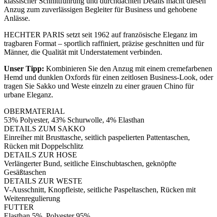
klassischer Schnittführung und durchdachten Details macht diesen
Anzug zum zuverlässigen Begleiter für Business und gehobene
Anlässe.
HECHTER PARIS setzt seit 1962 auf französische Eleganz im
tragbaren Format – sportlich raffiniert, präzise geschnitten und für
Männer, die Qualität mit Understatement verbinden.
Unser Tipp:
Kombinieren Sie den Anzug mit einem cremefarbenen
Hemd und dunklen Oxfords für einen zeitlosen Business-Look, oder
tragen Sie Sakko und Weste einzeln zu einer grauen Chino für
urbane Eleganz.
OBERMATERIAL
53% Polyester, 43% Schurwolle, 4% Elasthan
DETAILS ZUM SAKKO
Einreiher mit Brusttasche, seitlich paspelierten Pattentaschen,
Rücken mit Doppelschlitz
DETAILS ZUR HOSE
Verlängerter Bund, seitliche Einschubtaschen, geknöpfte
Gesäßtaschen
DETAILS ZUR WESTE
V-Ausschnitt, Knopfleiste, seitliche Paspeltaschen, Rücken mit
Weitenregulierung
FUTTER
Elasthan 5%, Polyester 95%