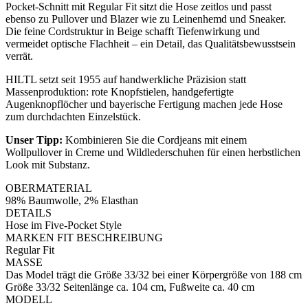
Pocket-Schnitt mit Regular Fit sitzt die Hose zeitlos und passt
ebenso zu Pullover und Blazer wie zu Leinenhemd und Sneaker.
Die feine Cordstruktur in Beige schafft Tiefenwirkung und
vermeidet optische Flachheit – ein Detail, das Qualitätsbewusstsein
verrät.
HILTL setzt seit 1955 auf handwerkliche Präzision statt
Massenproduktion: rote Knopfstielen, handgefertigte
Augenknopflöcher und bayerische Fertigung machen jede Hose
zum durchdachten Einzelstück.
Unser Tipp:
Kombinieren Sie die Cordjeans mit einem
Wollpullover in Creme und Wildlederschuhen für einen herbstlichen
Look mit Substanz.
OBERMATERIAL
98% Baumwolle, 2% Elasthan
DETAILS
Hose im Five-Pocket Style
MARKEN FIT BESCHREIBUNG
Regular Fit
MASSE
Das Model trägt die Größe 33/32 bei einer Körpergröße von 188 cm
Größe 33/32 Seitenlänge ca. 104 cm, Fußweite ca. 40 cm
MODELL