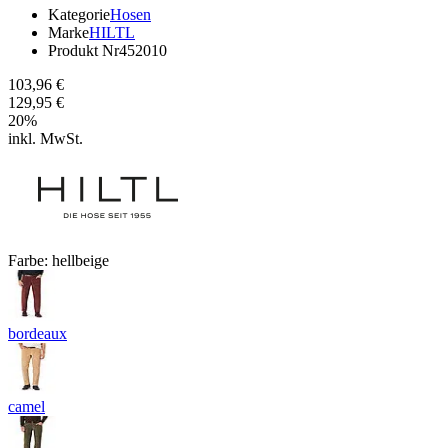
Kategorie
Hosen
Marke
HILTL
Produkt Nr
452010
103,96 €
129,95 €
20
%
inkl. MwSt.
Farbe:
hellbeige
bordeaux
camel