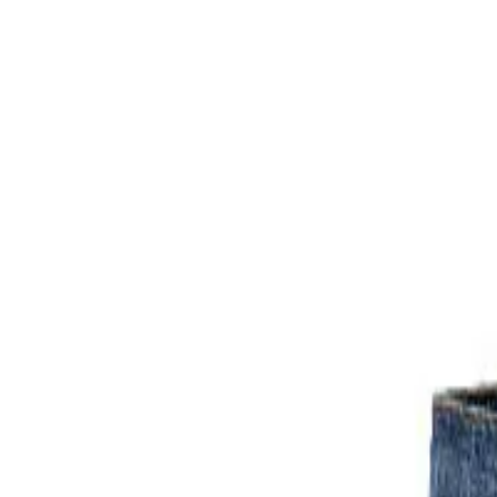
Kategorien
Marken
Sale
Neu
Große Größen
Inspiration