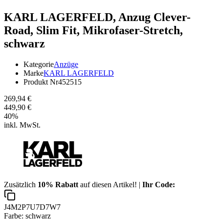
KARL LAGERFELD,
Anzug Clever-
Road, Slim Fit, Mikrofaser-Stretch,
schwarz
Kategorie
Anzüge
Marke
KARL LAGERFELD
Produkt Nr
452515
269,94 €
449,90 €
40
%
inkl. MwSt.
Zusätzlich
10% Rabatt
auf diesen Artikel! |
Ihr Code:
J4M2P7U7D7W7
Farbe:
schwarz