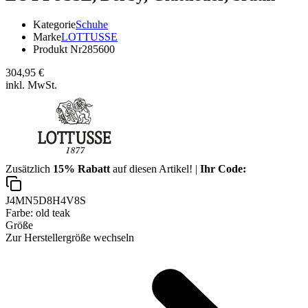
Kategorie
Schuhe
Marke
LOTTUSSE
Produkt Nr
285600
304,95 €
inkl. MwSt.
Zusätzlich
15% Rabatt
auf diesen Artikel! |
Ihr Code:
J4MN5D8H4V8S
Farbe:
old teak
Größe
Zur Herstellergröße wechseln