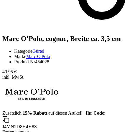
Marc O'Polo,
cognac, Breite ca. 3,5 cm
Kategorie
Gürtel
Marke
Marc O'Polo
Produkt Nr
454028
49,95 €
inkl. MwSt.
Zusätzlich
15% Rabatt
auf diesen Artikel! |
Ihr Code:
J4MN5D8H4V8S
Farbe:
cognac