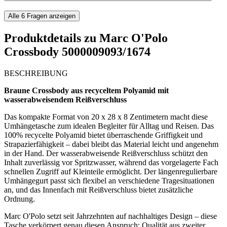
Alle
6
Fragen anzeigen
Produktdetails zu
Marc O'Polo
Crossbody 5000009093/1674
BESCHREIBUNG
Braune Crossbody aus recyceltem Polyamid mit
wasserabweisendem Reißverschluss
Das kompakte Format von 20 x 28 x 8 Zentimetern macht diese
Umhängetasche zum idealen Begleiter für Alltag und Reisen. Das
100% recycelte Polyamid bietet überraschende Griffigkeit und
Strapazierfähigkeit – dabei bleibt das Material leicht und angenehm
in der Hand. Der wasserabweisende Reißverschluss schützt den
Inhalt zuverlässig vor Spritzwasser, während das vorgelagerte Fach
schnellen Zugriff auf Kleinteile ermöglicht. Der längenregulierbare
Umhängegurt passt sich flexibel an verschiedene Tragesituationen
an, und das Innenfach mit Reißverschluss bietet zusätzliche
Ordnung.
Marc O'Polo setzt seit Jahrzehnten auf nachhaltiges Design – diese
Tasche verkörpert genau diesen Anspruch: Qualität aus zweiter