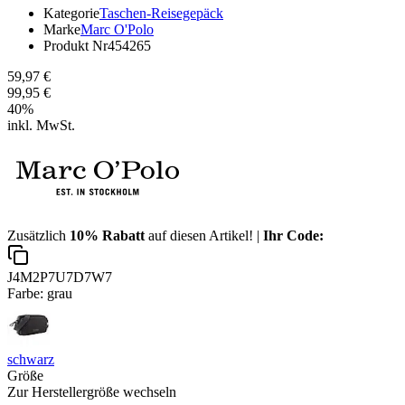
Kategorie
Taschen-Reisegepäck
Marke
Marc O'Polo
Produkt Nr
454265
59,97 €
99,95 €
40
%
inkl. MwSt.
Zusätzlich
10% Rabatt
auf diesen Artikel! |
Ihr Code:
J4M2P7U7D7W7
Farbe:
grau
schwarz
Größe
Zur Herstellergröße wechseln