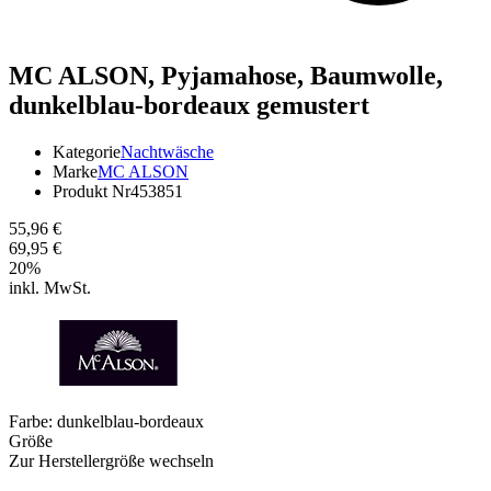
MC ALSON,
Pyjamahose, Baumwolle,
dunkelblau-bordeaux gemustert
Kategorie
Nachtwäsche
Marke
MC ALSON
Produkt Nr
453851
55,96 €
69,95 €
20
%
inkl. MwSt.
Farbe:
dunkelblau-bordeaux
Größe
Zur Herstellergröße wechseln