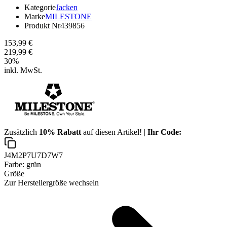
Kategorie
Jacken
Marke
MILESTONE
Produkt Nr
439856
153,99 €
219,99 €
30
%
inkl. MwSt.
Zusätzlich
10% Rabatt
auf diesen Artikel! |
Ihr Code:
J4M2P7U7D7W7
Farbe:
grün
Größe
Zur Herstellergröße wechseln