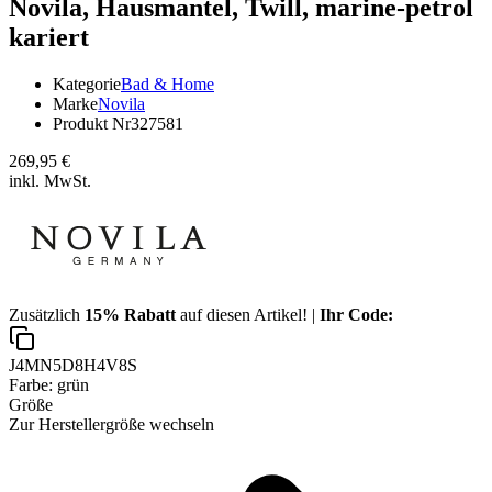
Novila,
Hausmantel, Twill, marine-petrol
kariert
Kategorie
Bad & Home
Marke
Novila
Produkt Nr
327581
269,95 €
inkl. MwSt.
Zusätzlich
15% Rabatt
auf diesen Artikel! |
Ihr Code:
J4MN5D8H4V8S
Farbe:
grün
Größe
Zur Herstellergröße wechseln