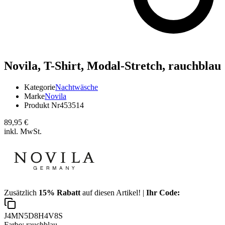
Novila,
T-Shirt, Modal-Stretch, rauchblau
Kategorie
Nachtwäsche
Marke
Novila
Produkt Nr
453514
89,95 €
inkl. MwSt.
Zusätzlich
15% Rabatt
auf diesen Artikel! |
Ihr Code:
J4MN5D8H4V8S
Farbe:
rauchblau