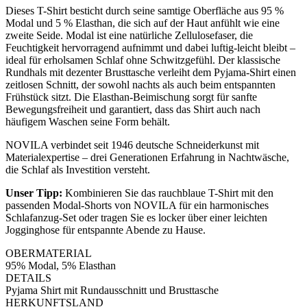
Dieses T-Shirt besticht durch seine samtige Oberfläche aus 95 %
Modal und 5 % Elasthan, die sich auf der Haut anfühlt wie eine
zweite Seide. Modal ist eine natürliche Zellulosefaser, die
Feuchtigkeit hervorragend aufnimmt und dabei luftig-leicht bleibt –
ideal für erholsamen Schlaf ohne Schwitzgefühl. Der klassische
Rundhals mit dezenter Brusttasche verleiht dem Pyjama-Shirt einen
zeitlosen Schnitt, der sowohl nachts als auch beim entspannten
Frühstück sitzt. Die Elasthan-Beimischung sorgt für sanfte
Bewegungsfreiheit und garantiert, dass das Shirt auch nach
häufigem Waschen seine Form behält.
NOVILA verbindet seit 1946 deutsche Schneiderkunst mit
Materialexpertise – drei Generationen Erfahrung in Nachtwäsche,
die Schlaf als Investition versteht.
Unser Tipp:
Kombinieren Sie das rauchblaue T-Shirt mit den
passenden Modal-Shorts von NOVILA für ein harmonisches
Schlafanzug-Set oder tragen Sie es locker über einer leichten
Jogginghose für entspannte Abende zu Hause.
OBERMATERIAL
95% Modal, 5% Elasthan
DETAILS
Pyjama Shirt mit Rundausschnitt und Brusttasche
HERKUNFTSLAND