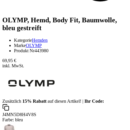
OLYMP,
Hemd, Body Fit, Baumwolle,
bleu gestreift
Kategorie
Hemden
Marke
OLYMP
Produkt Nr
443980
69,95 €
inkl. MwSt.
Zusätzlich
15% Rabatt
auf diesen Artikel! |
Ihr Code:
J4MN5D8H4V8S
Farbe:
bleu