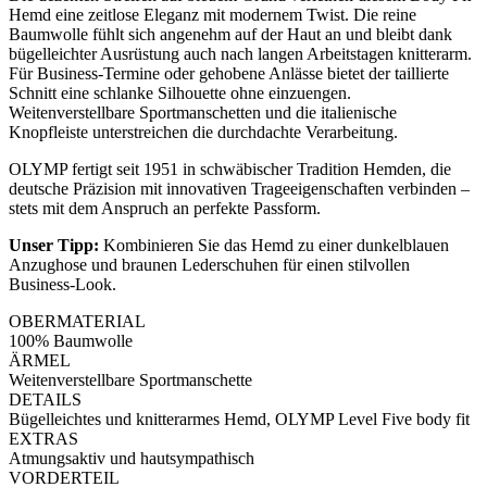
Hemd eine zeitlose Eleganz mit modernem Twist. Die reine
Baumwolle fühlt sich angenehm auf der Haut an und bleibt dank
bügelleichter Ausrüstung auch nach langen Arbeitstagen knitterarm.
Für Business-Termine oder gehobene Anlässe bietet der taillierte
Schnitt eine schlanke Silhouette ohne einzuengen.
Weitenverstellbare Sportmanschetten und die italienische
Knopfleiste unterstreichen die durchdachte Verarbeitung.
OLYMP fertigt seit 1951 in schwäbischer Tradition Hemden, die
deutsche Präzision mit innovativen Trageeigenschaften verbinden –
stets mit dem Anspruch an perfekte Passform.
Unser Tipp:
Kombinieren Sie das Hemd zu einer dunkelblauen
Anzughose und braunen Lederschuhen für einen stilvollen
Business-Look.
OBERMATERIAL
100% Baumwolle
ÄRMEL
Weitenverstellbare Sportmanschette
DETAILS
Bügelleichtes und knitterarmes Hemd, OLYMP Level Five body fit
EXTRAS
Atmungsaktiv und hautsympathisch
VORDERTEIL