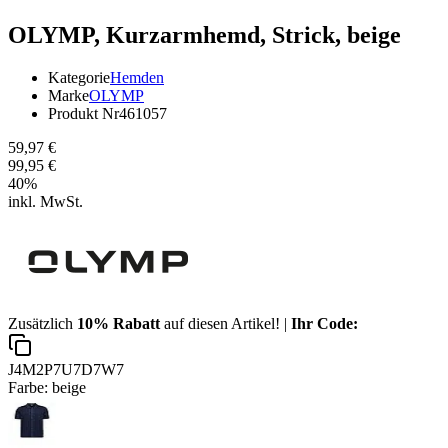
OLYMP,
Kurzarmhemd, Strick, beige
Kategorie
Hemden
Marke
OLYMP
Produkt Nr
461057
59,97 €
99,95 €
40
%
inkl. MwSt.
Zusätzlich
10% Rabatt
auf diesen Artikel! |
Ihr Code:
J4M2P7U7D7W7
Farbe:
beige