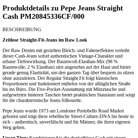
Produktdetails zu
Pepe Jeans Straight
Cash PM20845336CF/000
BESCHREIBUNG
Zeitlose Straight-Fit-Jeans im Raw Look
Der Raw Denim mit gezielten Bleich- und Falteneffekten verleiht
dieser Cash-Jeans sofort authentischen Vintage-Charakter und
urbane Tiefenwirkung. Der Baumwoll-Elasthan-Mix (98 %
Baumwolle, 2 % Elasthan) sitzt angenehm auf der Haut und bietet
gerade genug Elastizität, um den ganzen Tag über bequem zu sitzen
ohne auszuleiern. Der Regular Straight Fit folgt klassischen
Proportionen und funktioniert mühelos von der alltäglichen Straße
bis ins Büro. Die Five-Pocket-Ausstattung mit Münztasche und
aufgesetzten hinteren Taschen bietet praktischen Stauraum und sorgt
für die charakteristische Jeans-Silhouette.
Pepe Jeans wurde 1973 am Londoner Portobello Road Market
geboren und trägt diese rebellische Street-Culture-DNA bis heute in
sich – authentisch, unverfälscht und für Männer, die ihren eigenen
Weg gehen.
Unser Tipp:
Kombinieren Sie die dunkelblaue Cash mit einem