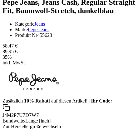
Pepe Jeans,
Jeans Cash, Regular Straight
Fit, Baumwoll-Stretch, dunkelblau
Kategorie
Jeans
Marke
Pepe Jeans
Produkt Nr
455623
58,47 €
89,95 €
35
%
inkl. MwSt.
Zusätzlich
10% Rabatt
auf diesen Artikel! |
Ihr Code:
J4M2P7U7D7W7
Bundweite/Länge [inch]
Zur Herstellergröße wechseln