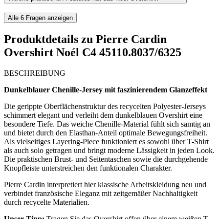
Alle
6
Fragen anzeigen
Produktdetails zu
Pierre Cardin
Overshirt Noél C4 45110.8037/6325
BESCHREIBUNG
Dunkelblauer Chenille-Jersey mit faszinierendem Glanzeffekt
Die gerippte Oberflächenstruktur des recycelten Polyester-Jerseys
schimmert elegant und verleiht dem dunkelblauen Overshirt eine
besondere Tiefe. Das weiche Chenille-Material fühlt sich samtig an
und bietet durch den Elasthan-Anteil optimale Bewegungsfreiheit.
Als vielseitiges Layering-Piece funktioniert es sowohl über T-Shirt
als auch solo getragen und bringt moderne Lässigkeit in jeden Look.
Die praktischen Brust- und Seitentaschen sowie die durchgehende
Knopfleiste unterstreichen den funktionalen Charakter.
Pierre Cardin interpretiert hier klassische Arbeitskleidung neu und
verbindet französische Eleganz mit zeitgemäßer Nachhaltigkeit
durch recycelte Materialien.
Unser Tipp:
Tragen Sie das Overshirt offen über einem weißen T-