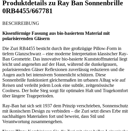
Produktdetails zu
Ray Ban Sonnenbrille
0RB4455/667781
BESCHREIBUNG
Kissenförmige Fassung aus bio-basiertem Material mit
polarisierenden Gläsern
Die Zuri RB4455 besticht durch ihre großzügige Pillow-Form in
tiefem Glanzschwar­z – eine moderne Interpretation klassischer Ray-
Ban Geometrie. Das innovative bio-basierte Kunststoffmaterial liegt
leicht und angenehm auf der Haut, während die dunkelgrauen,
polarisierenden Gläser Reflexionen zuverlässig reduzieren und die
Augen auch bei intensivem Sonnenlicht schützen. Diese
Sonnenbrille funktioniert gleichermaßen im urbanen Alltag wie auf
Reisen und verleiht jedem Look eine subtile, zeitgenössische
Coolness. Der hohe Steg sorgt für optimalen Halt und Tragekomfort
über längere Trageperioden.
Ray-Ban hat sich seit 1937 dem Prinzip verschrieben, Sonnenschutz
mit ikonischem Design zu verbinden – die Zuri setzt dieses Erbe mit
nachhaltigen Materialien fort und beweist, dass Stil und
Verantwortung zusammengehen.