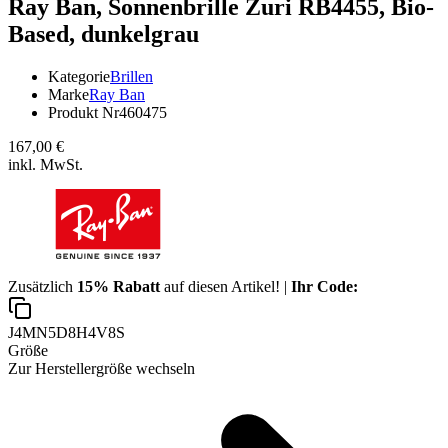
Ray Ban,
Sonnenbrille Zuri RB4455, Bio-
Based, dunkelgrau
Kategorie
Brillen
Marke
Ray Ban
Produkt Nr
460475
167,00 €
inkl. MwSt.
Zusätzlich
15% Rabatt
auf diesen Artikel! |
Ihr Code:
J4MN5D8H4V8S
Größe
Zur Herstellergröße wechseln