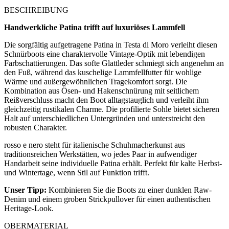
BESCHREIBUNG
Handwerkliche Patina trifft auf luxuriöses Lammfell
Die sorgfältig aufgetragene Patina in Testa di Moro verleiht diesen
Schnürboots eine charaktervolle Vintage-Optik mit lebendigen
Farbschattierungen. Das softe Glattleder schmiegt sich angenehm an
den Fuß, während das kuschelige Lammfellfutter für wohlige
Wärme und außergewöhnlichen Tragekomfort sorgt. Die
Kombination aus Ösen- und Hakenschnürung mit seitlichem
Reißverschluss macht den Boot alltagstauglich und verleiht ihm
gleichzeitig rustikalen Charme. Die profilierte Sohle bietet sicheren
Halt auf unterschiedlichen Untergründen und unterstreicht den
robusten Charakter.
rosso e nero steht für italienische Schuhmacherkunst aus
traditionsreichen Werkstätten, wo jedes Paar in aufwendiger
Handarbeit seine individuelle Patina erhält. Perfekt für kalte Herbst-
und Wintertage, wenn Stil auf Funktion trifft.
Unser Tipp:
Kombinieren Sie die Boots zu einer dunklen Raw-
Denim und einem groben Strickpullover für einen authentischen
Heritage-Look.
OBERMATERIAL