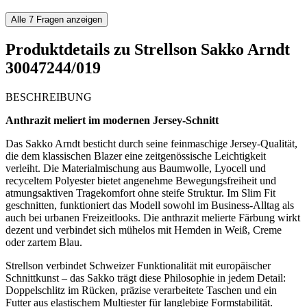
Alle
7
Fragen anzeigen
Produktdetails zu
Strellson Sakko Arndt
30047244/019
BESCHREIBUNG
Anthrazit meliert im modernen Jersey-Schnitt
Das Sakko Arndt besticht durch seine feinmaschige Jersey-Qualität,
die dem klassischen Blazer eine zeitgenössische Leichtigkeit
verleiht. Die Materialmischung aus Baumwolle, Lyocell und
recyceltem Polyester bietet angenehme Bewegungsfreiheit und
atmungsaktiven Tragekomfort ohne steife Struktur. Im Slim Fit
geschnitten, funktioniert das Modell sowohl im Business-Alltag als
auch bei urbanen Freizeitlooks. Die anthrazit melierte Färbung wirkt
dezent und verbindet sich mühelos mit Hemden in Weiß, Creme
oder zartem Blau.
Strellson verbindet Schweizer Funktionalität mit europäischer
Schnittkunst – das Sakko trägt diese Philosophie in jedem Detail:
Doppelschlitz im Rücken, präzise verarbeitete Taschen und ein
Futter aus elastischem Multiester für langlebige Formstabilität.