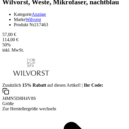
Wilvorst,
Weste, Mikrofaser, nachtblau
Kategorie
Anzüge
Marke
Wilvorst
Produkt Nr
217463
57,00 €
114,00 €
50
%
inkl. MwSt.
Zusätzlich
15% Rabatt
auf diesen Artikel! |
Ihr Code:
J4MN5D8H4V8S
Größe
Zur Herstellergröße wechseln