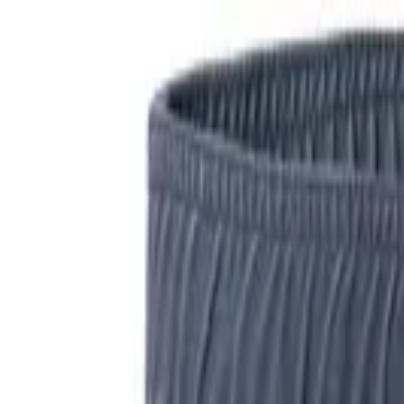
Kategorien
Marken
Sale
Neu
Große Größen
Inspiration