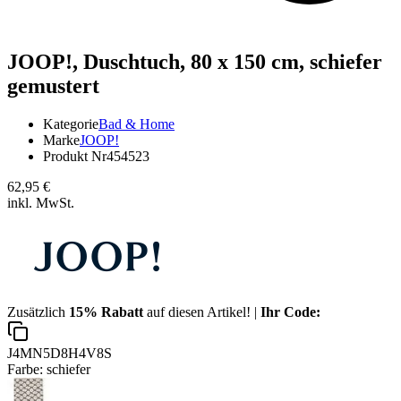
JOOP!,
Duschtuch, 80 x 150 cm, schiefer
gemustert
Kategorie
Bad & Home
Marke
JOOP!
Produkt Nr
454523
62,95 €
inkl. MwSt.
Zusätzlich
15% Rabatt
auf diesen Artikel! |
Ihr Code:
J4MN5D8H4V8S
Farbe:
schiefer