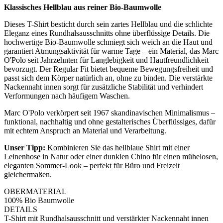
Klassisches Hellblau aus reiner Bio-Baumwolle
Dieses T-Shirt besticht durch sein zartes Hellblau und die schlichte
Eleganz eines Rundhalsausschnitts ohne überflüssige Details. Die
hochwertige Bio-Baumwolle schmiegt sich weich an die Haut und
garantiert Atmungsaktivität für warme Tage – ein Material, das Marc
O'Polo seit Jahrzehnten für Langlebigkeit und Hautfreundlichkeit
bevorzugt. Der Regular Fit bietet bequeme Bewegungsfreiheit und
passt sich dem Körper natürlich an, ohne zu binden. Die verstärkte
Nackennaht innen sorgt für zusätzliche Stabilität und verhindert
Verformungen nach häufigem Waschen.
Marc O'Polo verkörpert seit 1967 skandinavischen Minimalismus –
funktional, nachhaltig und ohne gestalterisches Überflüssiges, dafür
mit echtem Anspruch an Material und Verarbeitung.
Unser Tipp:
Kombinieren Sie das hellblaue Shirt mit einer
Leinenhose in Natur oder einer dunklen Chino für einen mühelosen,
eleganten Sommer-Look – perfekt für Büro und Freizeit
gleichermaßen.
OBERMATERIAL
100% Bio Baumwolle
DETAILS
T-Shirt mit Rundhalsausschnitt und verstärkter Nackennaht innen