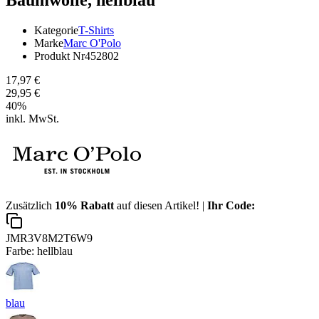
Kategorie
T-Shirts
Marke
Marc O'Polo
Produkt Nr
452802
17,97 €
29,95 €
40
%
inkl. MwSt.
Zusätzlich
10% Rabatt
auf diesen Artikel! |
Ihr Code:
JMR3V8M2T6W9
Farbe:
hellblau
blau