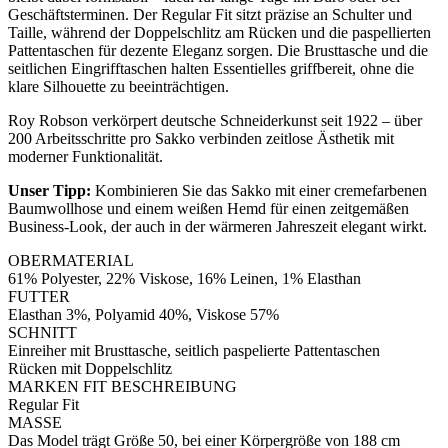
Geschäftsterminen. Der Regular Fit sitzt präzise an Schulter und
Taille, während der Doppelschlitz am Rücken und die paspellierten
Pattentaschen für dezente Eleganz sorgen. Die Brusttasche und die
seitlichen Eingrifftaschen halten Essentielles griffbereit, ohne die
klare Silhouette zu beeinträchtigen.
Roy Robson verkörpert deutsche Schneiderkunst seit 1922 – über
200 Arbeitsschritte pro Sakko verbinden zeitlose Ästhetik mit
moderner Funktionalität.
Unser Tipp:
Kombinieren Sie das Sakko mit einer cremefarbenen
Baumwollhose und einem weißen Hemd für einen zeitgemäßen
Business-Look, der auch in der wärmeren Jahreszeit elegant wirkt.
OBERMATERIAL
61% Polyester, 22% Viskose, 16% Leinen, 1% Elasthan
FUTTER
Elasthan 3%, Polyamid 40%, Viskose 57%
SCHNITT
Einreiher mit Brusttasche, seitlich paspelierte Pattentaschen
Rücken mit Doppelschlitz
MARKEN FIT BESCHREIBUNG
Regular Fit
MASSE
Das Model trägt Größe 50, bei einer Körpergröße von 188 cm