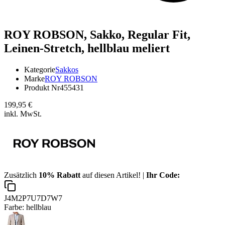
ROY ROBSON,
Sakko, Regular Fit,
Leinen-Stretch, hellblau meliert
Kategorie
Sakkos
Marke
ROY ROBSON
Produkt Nr
455431
199,95 €
inkl. MwSt.
Zusätzlich
10% Rabatt
auf diesen Artikel! |
Ihr Code:
J4M2P7U7D7W7
Farbe:
hellblau